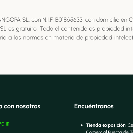
IANGOPA SL, con N.I.F. B01865633, con domicilio en C
SL es gratuito. Todo el contenido es propiedad i
aria a las normas en materia de propiedad intelect
 con nosotros
Encuéntranos
0 111
Tienda exposición
: C
Comercial Puerta de T